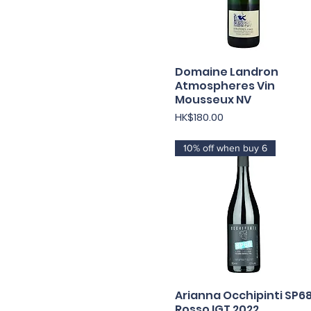
Domaine Landron
快速瀏覽
Atmospheres Vin
Mousseux NV
價格
HK$180.00
10% off when buy 6
Arianna Occhipinti SP6
快速瀏覽
Rosso IGT 2022