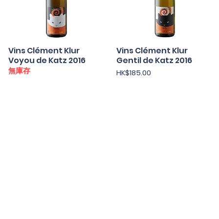
Vins Clément Klur
快速瀏覽
Vins Clément Klur
快速瀏覽
Voyou de Katz 2016
Gentil de Katz 2016
無庫存
價格
HK$185.00