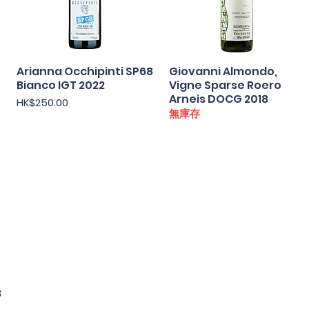
Arianna Occhipinti SP68
快速瀏覽
Giovanni Almondo,
快速瀏覽
Bianco IGT 2022
Vigne Sparse Roero
Arneis DOCG 2018
價格
HK$250.00
無庫存
8