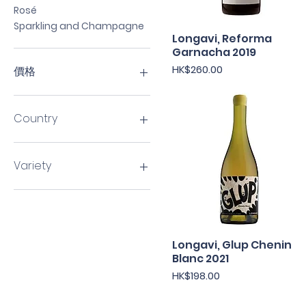
Rosé
Sparkling and Champagne
Longavi, Reforma
快速瀏覽
Garnacha 2019
價格
HK$260.00
價格
HK$170
HK$260
Country
Australia
Austria
Variety
Chile
France
Gamay
Italy
Grenache
New Zealand
Sauvignon Blanc
Shiraz
Longavi, Glup Chenin
快速瀏覽
Others
Blanc 2021
價格
HK$198.00