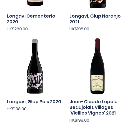
Longavi Cementerio
快速瀏覽
Longavi, Glup Naranjo
快速瀏覽
2020
2021
價格
價格
HK$260.00
HK$198.00
Longavi, Glup Pais 2020
快速瀏覽
Jean-Claude Lapalu
快速瀏覽
Beaujolais Villages
價格
HK$198.00
'Vieilles Vignes' 2021
價格
HK$198.00