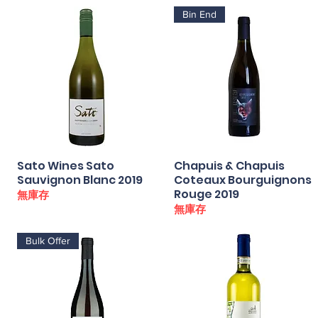
Bin End
Sato Wines Sato
快速瀏覽
Chapuis & Chapuis
快速瀏覽
Sauvignon Blanc 2019
Coteaux Bourguignons
Rouge 2019
無庫存
無庫存
Bulk Offer