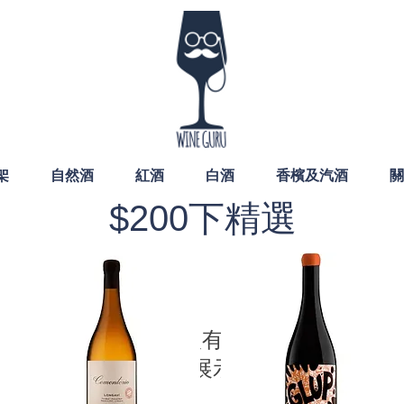
架
自然酒
紅酒
白酒
香檳及汽酒
關
$200下精選
我們現在沒有任何商品
可以展示。