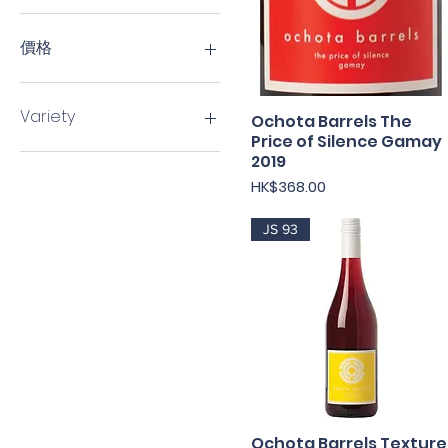
價格
HK$280
HK$368
Variety
Ochota Barrels The
快速瀏覽
Price of Silence Gamay
Pinot Noir
2019
Others
價格
HK$368.00
Grenache
Shiraz
JS 93
Ochota Barrels Texture
快速瀏覽