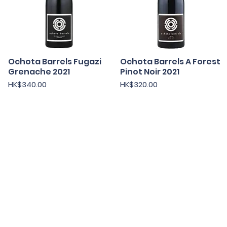
Ochota Barrels Fugazi
Ochota Barrels A Forest
快速瀏覽
快速瀏覽
Grenache 2021
Pinot Noir 2021
價格
價格
HK$340.00
HK$320.00