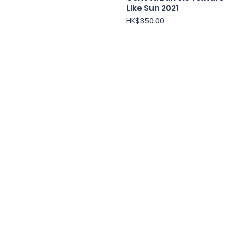
Like Sun 2021
價格
HK$350.00
Under the law of Hong Kong, intox
根據香港法
© 202
Contac