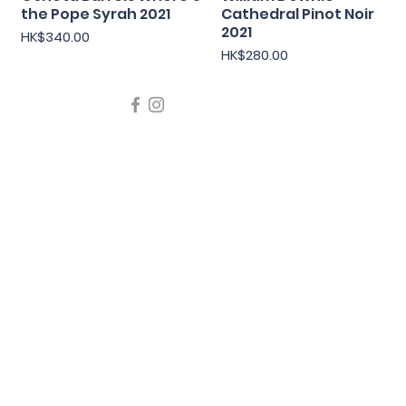
the Pope Syrah 2021
Cathedral Pinot Noir
2021
價格
HK$340.00
價格
HK$280.00
icating liquor must not be sold or supplied to a minor in the
律，不得在業務過程中，向未成年人售賣或供應令人醺醉的酒類
5 Wine Guru Company Limited. All Rights Reserved
t us at +852 9137 1942 or
sales@wineguru.com.hk