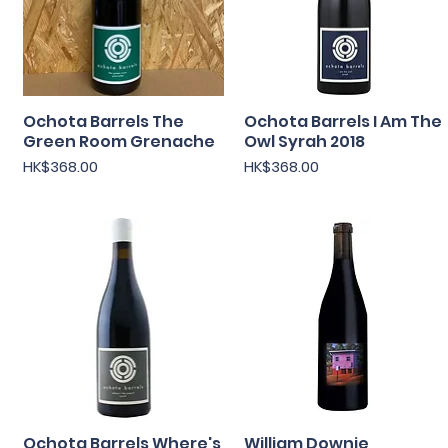
Ochota Barrels The
Ochota Barrels I Am The
快速瀏覽
快速瀏覽
Green Room Grenache
Owl Syrah 2018
價格
價格
HK$368.00
HK$368.00
Ochota Barrels Where's
William Downie
快速瀏覽
快速瀏覽