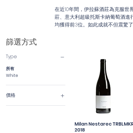
在近10年間，伊拉蘇酒莊為克服世
莊、意大利超級托斯卡納葡萄酒進行
均獲得前3位。如此成就不但震驚
篩選方式
Type
所有
White
價格
HK$270
HK$308
Milan Nestarec TRBLMK
快速瀏覽
2018