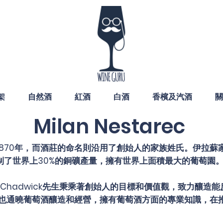
架
自然酒
紅酒
白酒
香檳及汽酒
關
Milan Nestarec
1870年，而酒莊的命名則沿用了創始人的家族姓氏。
伊拉蘇
制了世界上30%的銅礦產量，擁有世界上面積最大的葡萄園
o Chadwick先生秉乘著創始人的目標和價值觀，致力釀
酒，也通曉葡萄酒釀造和經營，擁有葡萄酒方面的專業知識，