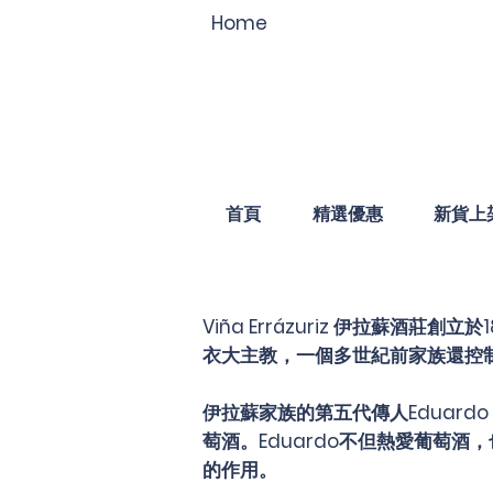
Home
首頁
精選優惠
新貨上
Viña Errázuriz
伊拉蘇酒莊創立於
衣大主教，一個多世紀前家族還控
伊拉蘇家族的第五代傳人Eduard
萄酒。Eduardo不但熱愛葡萄
的作用。