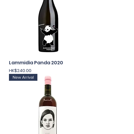
Lammidia Panda 2020
價格
HK$240.00
New Arrival