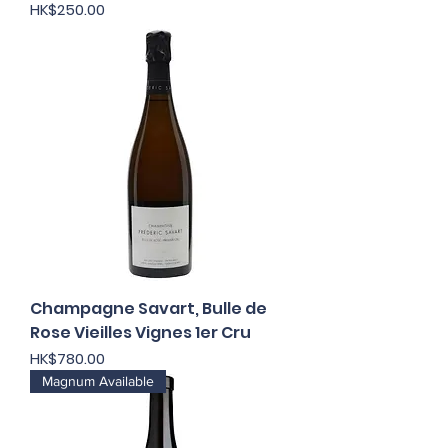
價格
HK$250.00
Champagne Savart, Bulle de
Rose Vieilles Vignes 1er Cru
價格
HK$780.00
Magnum Available