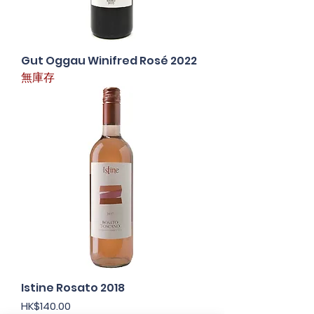
Gut Oggau Winifred Rosé 2022
無庫存
Istine Rosato 2018
價格
HK$140.00