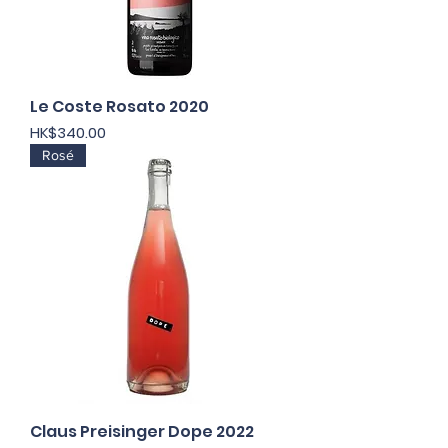
Le Coste Rosato 2020
價格
HK$340.00
Rosé
Claus Preisinger Dope 2022