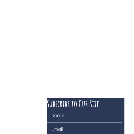
Subscribe to Our Site
 course of business