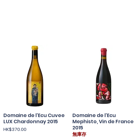
Domaine de l'Ecu Cuvee
快速瀏覽
Domaine de l'Ecu
快速瀏覽
LUX Chardonnay 2015
Mephisto, Vin de France
2015
價格
HK$370.00
無庫存