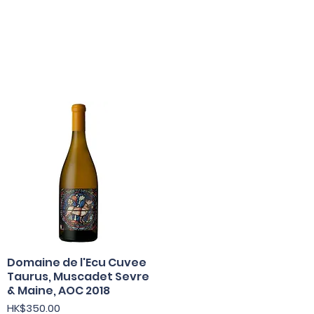
Domaine de l'Ecu Cuvee
快速瀏覽
Taurus, Muscadet Sevre
& Maine, AOC 2018
價格
HK$350.00